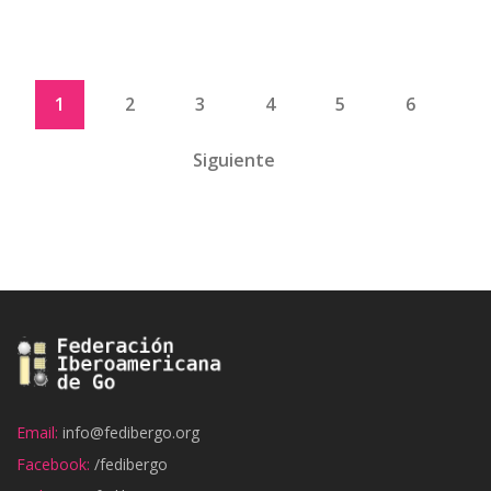
1
2
3
4
5
6
Siguiente
Email:
info@fedibergo.org
Facebook:
/fedibergo