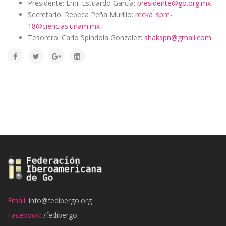
Presidente: Emil Estuardo García:
presidente@go.org.mx
Secretario: Rebeca Peña Murillo:
recka_spm-
18@ciencias.unam.mx
Tesorero: Carlo Spindola Gonzalez:
shakspn@gmail.com
Email:
info@fedibergo.org
Facebook:
/fedibergo